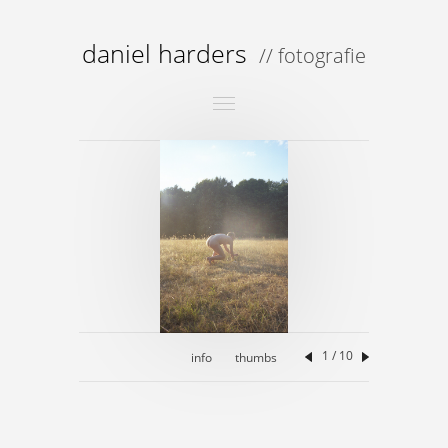
daniel harders
// fotografie
Toggle
navigation
1 / 10
info
thumbs